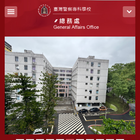
跳
到
主
要
內
容
區