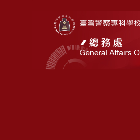
跳
到
主
要
內
容
區