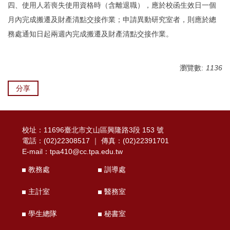
四、使用人若喪失使用資格時（含離退職），應於校函生效日一個
月內完成搬遷及財產清點交接作業；申請異動研究室者，則應於總
務處通知日起兩週內完成搬遷及財產清點交接作業。
瀏覽數:
1136
分享
校址：11696臺北市文山區興隆路3段 153 號
電話：(02)22308517 ｜ 傳真：(02)22391701
E-mail：
tpa410@cc.tpa.edu.tw
教務處
訓導處
主計室
醫務室
學生總隊
秘書室