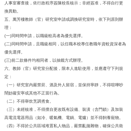
人事室審查後，依行政程序簽陳校長核示；非經簽准，不得自行更
換異動。
五、萬芳樓教師（官）研究室申請或調換研究室時，依下列原則辦
理：
(一)同時間申請，以職級較高者為優先選擇。
(二)同時間申請，且職級相同，以任職本校專任教職年資較資深者為
優先選擇。
(三)前二款條件均相同者，以抽籤方式辦理。
六、教師（官）研究室分配後，限本人進駐使用，並應遵守下列規
定：
（一）研究室內嚴禁菸、酒及外人留宿，並保持寧靜，不得喧嘩吵
鬧妨礙安寧或其他不正當行為。
（二）不得舉炊烹調煮食。
（三）未經核准，不得擅自更改既有設備、裝潢（含門鎖）及加裝
高電流電器用品（如冷、暖氣機、電鍋、電爐）並不得飼養寵物。
（四）不得於公共區域堆置私人物品，嚴禁亂拋雜物，確保公共衛