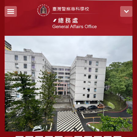
跳
到
主
要
內
容
區